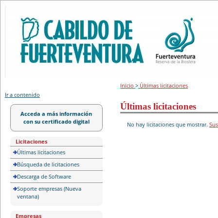
Portal de licitación
Inicio
>
Últimas licitaciones
Ir a contenido
Últimas licitaciones
Acceda a más información
con su certificado digital
No hay licitaciones que mostrar.
Sus
Licitaciones
Últimas licitaciones
Búsqueda de licitaciones
Descarga de Software
Soporte empresas (Nueva
ventana)
Empresas