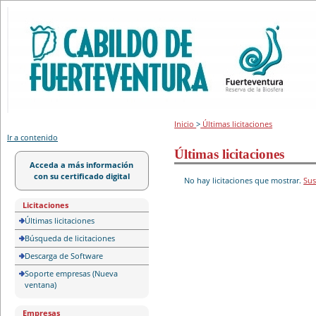
Portal de licitación
Inicio
>
Últimas licitaciones
Ir a contenido
Últimas licitaciones
Acceda a más información
con su certificado digital
No hay licitaciones que mostrar.
Sus
Licitaciones
Últimas licitaciones
Búsqueda de licitaciones
Descarga de Software
Soporte empresas (Nueva
ventana)
Empresas