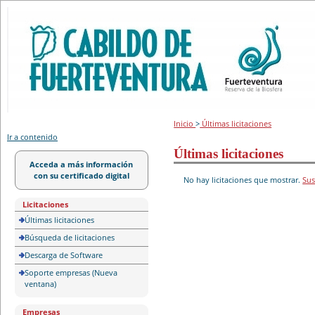
Portal de licitación
Inicio
>
Últimas licitaciones
Ir a contenido
Últimas licitaciones
Acceda a más información
con su certificado digital
No hay licitaciones que mostrar.
Sus
Licitaciones
Últimas licitaciones
Búsqueda de licitaciones
Descarga de Software
Soporte empresas (Nueva
ventana)
Empresas