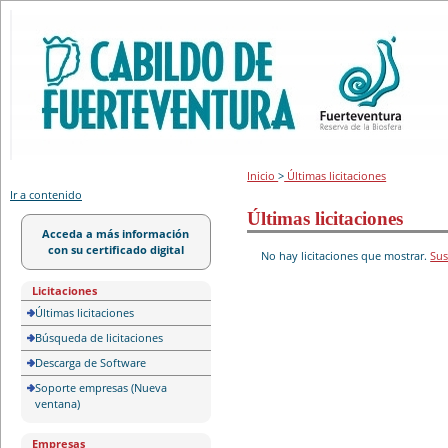
Portal de licitación
Inicio
>
Últimas licitaciones
Ir a contenido
Últimas licitaciones
Acceda a más información
con su certificado digital
No hay licitaciones que mostrar.
Sus
Licitaciones
Últimas licitaciones
Búsqueda de licitaciones
Descarga de Software
Soporte empresas (Nueva
ventana)
Empresas