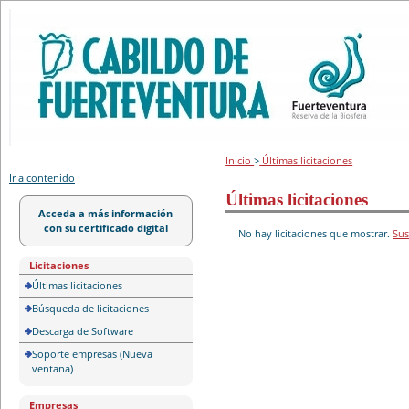
Portal de licitación
Inicio
>
Últimas licitaciones
Ir a contenido
Últimas licitaciones
Acceda a más información
con su certificado digital
No hay licitaciones que mostrar.
Sus
Licitaciones
Últimas licitaciones
Búsqueda de licitaciones
Descarga de Software
Soporte empresas (Nueva
ventana)
Empresas