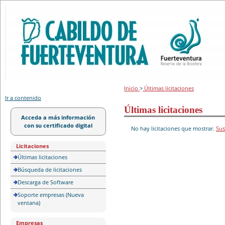
Portal de licitación
Inicio
>
Últimas licitaciones
Ir a contenido
Últimas licitaciones
Acceda a más información
con su certificado digital
No hay licitaciones que mostrar.
Sus
Licitaciones
Últimas licitaciones
Búsqueda de licitaciones
Descarga de Software
Soporte empresas (Nueva
ventana)
Empresas