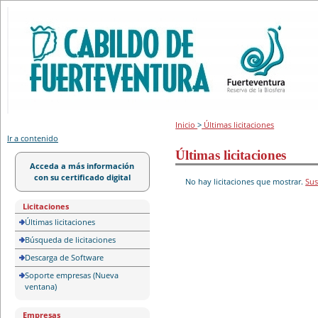
Portal de licitación
Inicio
>
Últimas licitaciones
Ir a contenido
Últimas licitaciones
Acceda a más información
con su certificado digital
No hay licitaciones que mostrar.
Sus
Licitaciones
Últimas licitaciones
Búsqueda de licitaciones
Descarga de Software
Soporte empresas (Nueva
ventana)
Empresas