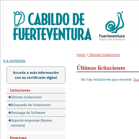
Portal de licitación
Inicio
>
Últimas licitaciones
Ir a contenido
Últimas licitaciones
Acceda a más información
con su certificado digital
No hay licitaciones que mostrar.
Sus
Licitaciones
Últimas licitaciones
Búsqueda de licitaciones
Descarga de Software
Soporte empresas (Nueva
ventana)
Empresas