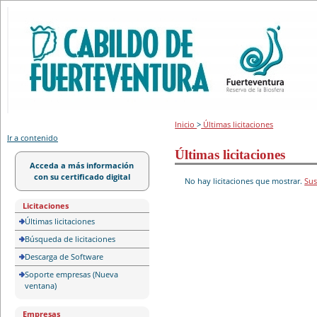
Portal de licitación
Inicio
>
Últimas licitaciones
Ir a contenido
Últimas licitaciones
Acceda a más información
con su certificado digital
No hay licitaciones que mostrar.
Sus
Licitaciones
Últimas licitaciones
Búsqueda de licitaciones
Descarga de Software
Soporte empresas (Nueva
ventana)
Empresas