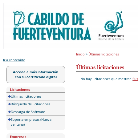
Portal de licitación
Inicio
>
Últimas licitaciones
Ir a contenido
Últimas licitaciones
Acceda a más información
con su certificado digital
No hay licitaciones que mostrar.
Sus
Licitaciones
Últimas licitaciones
Búsqueda de licitaciones
Descarga de Software
Soporte empresas (Nueva
ventana)
Empresas