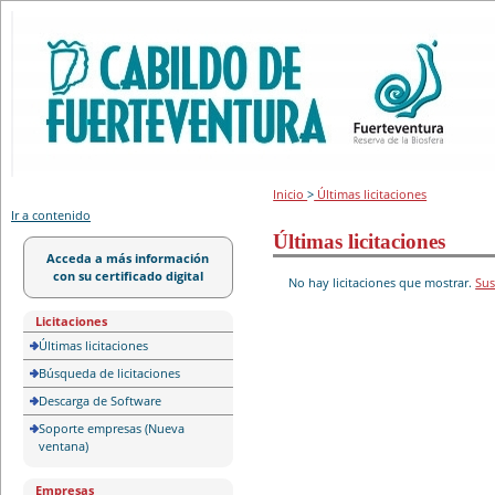
Portal de licitación
Inicio
>
Últimas licitaciones
Ir a contenido
Últimas licitaciones
Acceda a más información
con su certificado digital
No hay licitaciones que mostrar.
Sus
Licitaciones
Últimas licitaciones
Búsqueda de licitaciones
Descarga de Software
Soporte empresas (Nueva
ventana)
Empresas