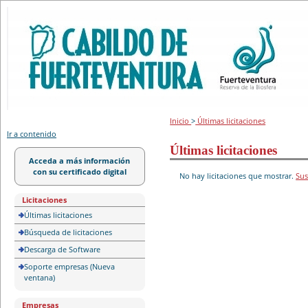
Portal de licitación
Inicio
>
Últimas licitaciones
Ir a contenido
Últimas licitaciones
Acceda a más información
con su certificado digital
No hay licitaciones que mostrar.
Sus
Licitaciones
Últimas licitaciones
Búsqueda de licitaciones
Descarga de Software
Soporte empresas (Nueva
ventana)
Empresas