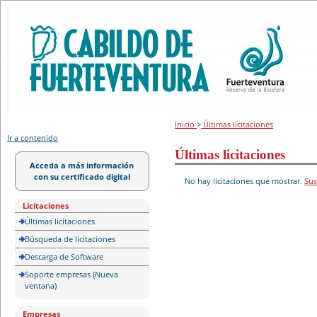
Portal de licitación
Inicio
>
Últimas licitaciones
Ir a contenido
Últimas licitaciones
Acceda a más información
con su certificado digital
No hay licitaciones que mostrar.
Sus
Licitaciones
Últimas licitaciones
Búsqueda de licitaciones
Descarga de Software
Soporte empresas (Nueva
ventana)
Empresas