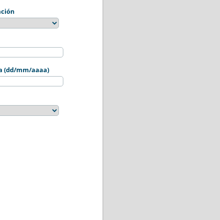
ación
sta (dd/mm/aaaa)