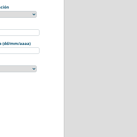
ación
sta (dd/mm/aaaa)