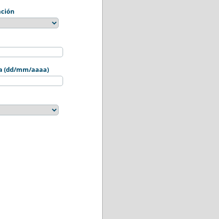
ación
sta (dd/mm/aaaa)