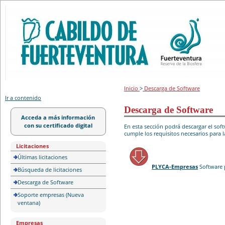
Portal de licitación
Inicio
>
Descarga de Software
Ir a contenido
Descarga de Software
Acceda a más información
con su certificado digital
En esta sección podrá descargar el so
cumple los requisitos necesarios para l
Licitaciones
Últimas licitaciones
PLYCA-Empresas
Software 
Búsqueda de licitaciones
Descarga de Software
Soporte empresas (Nueva
ventana)
Empresas