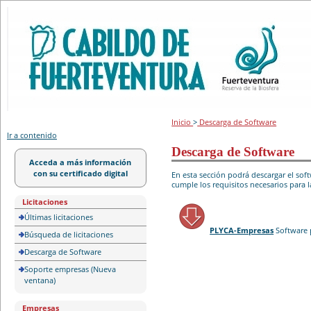
Portal de licitación
Inicio
>
Descarga de Software
Ir a contenido
Descarga de Software
Acceda a más información
con su certificado digital
En esta sección podrá descargar el so
cumple los requisitos necesarios para l
Licitaciones
Últimas licitaciones
PLYCA-Empresas
Software 
Búsqueda de licitaciones
Descarga de Software
Soporte empresas (Nueva
ventana)
Empresas