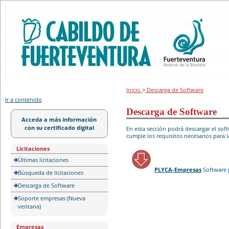
Portal de licitación
Inicio
>
Descarga de Software
Ir a contenido
Descarga de Software
Acceda a más información
con su certificado digital
En esta sección podrá descargar el so
cumple los requisitos necesarios para l
Licitaciones
Últimas licitaciones
PLYCA-Empresas
Software 
Búsqueda de licitaciones
Descarga de Software
Soporte empresas (Nueva
ventana)
Empresas