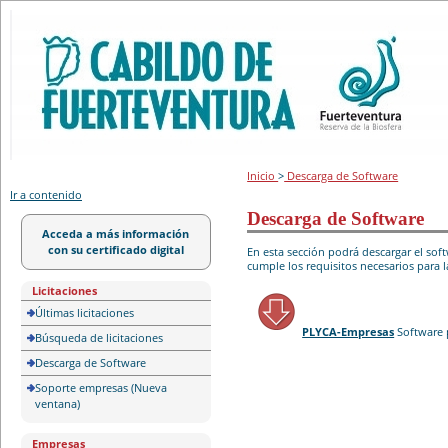
Portal de licitación
Inicio
>
Descarga de Software
Ir a contenido
Descarga de Software
Acceda a más información
con su certificado digital
En esta sección podrá descargar el so
cumple los requisitos necesarios para l
Licitaciones
Últimas licitaciones
PLYCA-Empresas
Software 
Búsqueda de licitaciones
Descarga de Software
Soporte empresas (Nueva
ventana)
Empresas