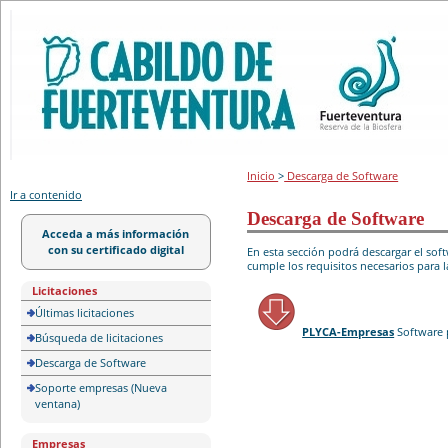
Portal de licitación
Inicio
>
Descarga de Software
Ir a contenido
Descarga de Software
Acceda a más información
con su certificado digital
En esta sección podrá descargar el so
cumple los requisitos necesarios para l
Licitaciones
Últimas licitaciones
PLYCA-Empresas
Software 
Búsqueda de licitaciones
Descarga de Software
Soporte empresas (Nueva
ventana)
Empresas