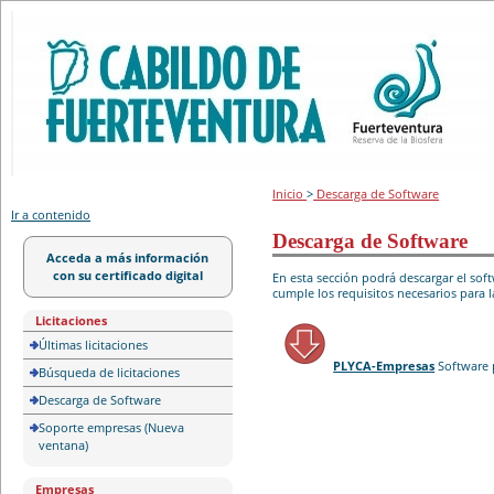
Portal de licitación
Inicio
>
Descarga de Software
Ir a contenido
Descarga de Software
Acceda a más información
con su certificado digital
En esta sección podrá descargar el so
cumple los requisitos necesarios para l
Licitaciones
Últimas licitaciones
PLYCA-Empresas
Software 
Búsqueda de licitaciones
Descarga de Software
Soporte empresas (Nueva
ventana)
Empresas