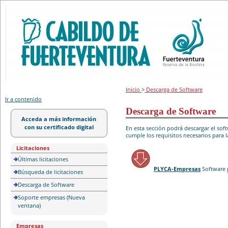
Portal de licitación
Inicio
>
Descarga de Software
Ir a contenido
Descarga de Software
Acceda a más información
con su certificado digital
En esta sección podrá descargar el so
cumple los requisitos necesarios para l
Licitaciones
Últimas licitaciones
PLYCA-Empresas
Software 
Búsqueda de licitaciones
Descarga de Software
Soporte empresas (Nueva
ventana)
Empresas