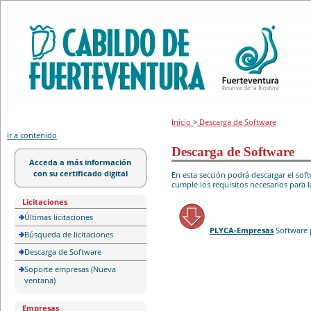
Portal de licitación
Inicio
>
Descarga de Software
Ir a contenido
Descarga de Software
Acceda a más información
con su certificado digital
En esta sección podrá descargar el so
cumple los requisitos necesarios para l
Licitaciones
Últimas licitaciones
PLYCA-Empresas
Software 
Búsqueda de licitaciones
Descarga de Software
Soporte empresas (Nueva
ventana)
Empresas