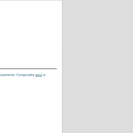
trónicamente. Compruebe
aquí
si