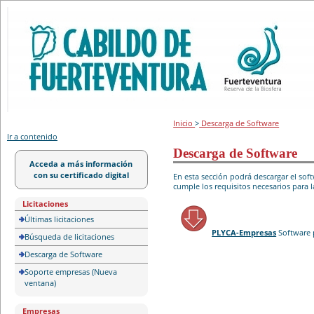
Portal de licitación
Inicio
>
Descarga de Software
Ir a contenido
Descarga de Software
Acceda a más información
con su certificado digital
En esta sección podrá descargar el so
cumple los requisitos necesarios para l
Licitaciones
Últimas licitaciones
PLYCA-Empresas
Software 
Búsqueda de licitaciones
Descarga de Software
Soporte empresas (Nueva
ventana)
Empresas