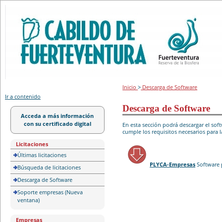
Portal de licitación
Inicio
>
Descarga de Software
Ir a contenido
Descarga de Software
Acceda a más información
con su certificado digital
En esta sección podrá descargar el so
cumple los requisitos necesarios para l
Licitaciones
Últimas licitaciones
PLYCA-Empresas
Software 
Búsqueda de licitaciones
Descarga de Software
Soporte empresas (Nueva
ventana)
Empresas