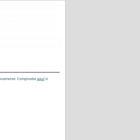
trónicamente. Compruebe
aquí
si