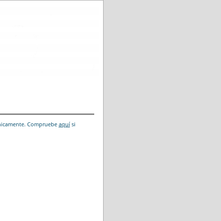
trónicamente. Compruebe
aquí
si