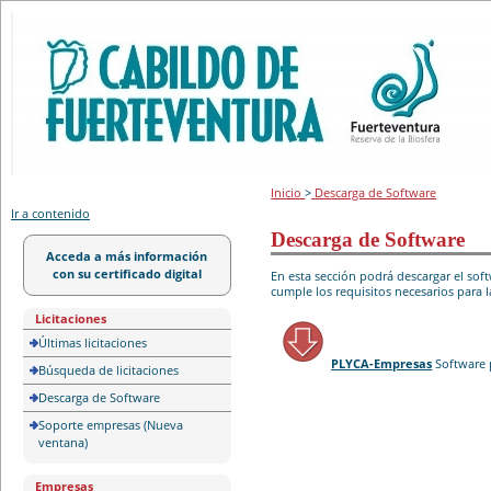
Portal de licitación
Inicio
>
Descarga de Software
Ir a contenido
Descarga de Software
Acceda a más información
con su certificado digital
En esta sección podrá descargar el so
cumple los requisitos necesarios para l
Licitaciones
Últimas licitaciones
PLYCA-Empresas
Software 
Búsqueda de licitaciones
Descarga de Software
Soporte empresas (Nueva
ventana)
Empresas