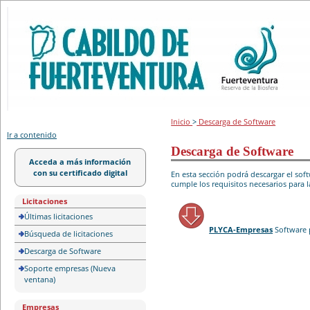
Portal de licitación
Inicio
>
Descarga de Software
Ir a contenido
Descarga de Software
Acceda a más información
con su certificado digital
En esta sección podrá descargar el so
cumple los requisitos necesarios para l
Licitaciones
Últimas licitaciones
PLYCA-Empresas
Software 
Búsqueda de licitaciones
Descarga de Software
Soporte empresas (Nueva
ventana)
Empresas