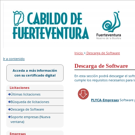
Portal de licitación
Inicio
>
Descarga de Software
Ir a contenido
Descarga de Software
Acceda a más información
con su certificado digital
En esta sección podrá descargar el so
cumple los requisitos necesarios para l
Licitaciones
Últimas licitaciones
PLYCA-Empresas
Software 
Búsqueda de licitaciones
Descarga de Software
Soporte empresas (Nueva
ventana)
Empresas