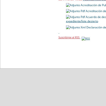
Acreditación de Pu
Acreditación de
Acuerdo de dec
expediente/lote desierto
Declaración de
-
Suscribirse al RSS