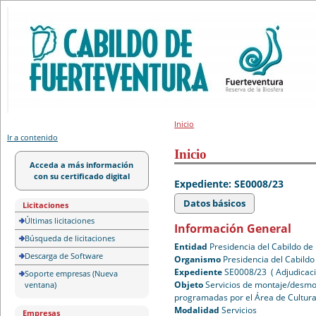
Portal de licitación
Inicio
Ir a contenido
Inicio
Acceda a más información
con su certificado digital
Expediente: SE0008/23
Datos básicos
Licitaciones
Últimas licitaciones
Información General
Búsqueda de licitaciones
Entidad
Presidencia del Cabildo de
Descarga de Software
Organismo
Presidencia del Cabildo
Expediente
SE0008/23 ( Adjudicaci
Soporte empresas (Nueva
Objeto
Servicios de montaje/desmon
ventana)
programadas por el Área de Cultura
Modalidad
Servicios
Empresas