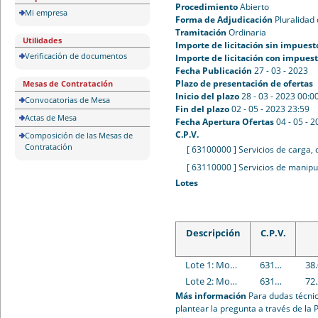
Procedimiento
Abierto
Mi empresa
Forma de Adjudicación
Pluralidad 
Tramitación
Ordinaria
Utilidades
Importe de licitación sin impuest
Verificación de documentos
Importe de licitación con impues
Fecha Publicación
27 - 03 - 2023
Plazo de presentación de ofertas
Mesas de Contratación
Inicio del plazo
28 - 03 - 2023 00:0
Convocatorias de Mesa
Fin del plazo
02 - 05 - 2023 23:59
Actas de Mesa
Fecha Apertura Ofertas
04 - 05 - 
C.P.V.
Composición de las Mesas de
Contratación
[ 63100000 ]
Servicios de carga,
[ 63110000 ]
Servicios de manipul
Lotes
Descripción
C.P.V.
Lote 1: Montaje desmontaje exposiciones, manipulación colecciones y organización del depósito de arte
63100000 : Servicios de carga, descarga y almacenamiento.
38
Lote 2: Montaje y desmontaje de eventos y/o actividades
63100000 : Servicios de carga, descarga y almacenamiento.
72
Más información
Para dudas técnic
plantear la pregunta a través de la 