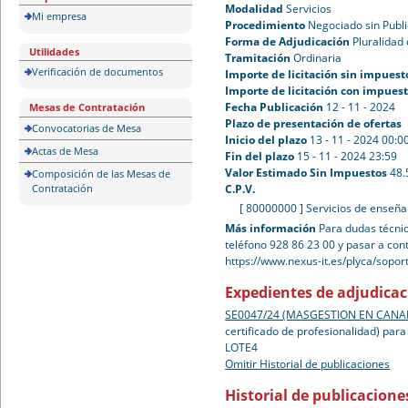
Modalidad
Servicios
Mi empresa
Procedimiento
Negociado sin Publ
Forma de Adjudicación
Pluralidad 
Utilidades
Tramitación
Ordinaria
Verificación de documentos
Importe de licitación sin impuest
Importe de licitación con impues
Fecha Publicación
12 - 11 - 2024
Mesas de Contratación
Plazo de presentación de ofertas
Convocatorias de Mesa
Inicio del plazo
13 - 11 - 2024 00:0
Actas de Mesa
Fin del plazo
15 - 11 - 2024 23:59
Valor Estimado Sin Impuestos
48.
Composición de las Mesas de
Contratación
C.P.V.
[ 80000000 ]
Servicios de enseña
Más información
Para dudas técnic
teléfono 928 86 23 00 y pasar a con
https://www.nexus-it.es/plyca/sopo
Expedientes de adjudica
SE0047/24 (MASGESTION EN CANARI
certificado de profesionalidad) par
LOTE4
Omitir Historial de publicaciones
Historial de publicacione