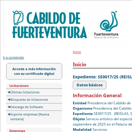
Portal de licitación
Inicio
Ir a contenido
Inicio
Acceda a más información
con su certificado digital
Expediente: SE0017/25 (REISL
Datos básicos
Licitaciones
Últimas licitaciones
Información General
Búsqueda de licitaciones
Entidad
Presidencia del Cabildo de
Descarga de Software
Organismo
Presidencia del Cabildo
Expediente
SE0017/25 (REISLAS, S
Soporte empresas (Nueva
Objeto
Servicio artístico del espect
ventana)
septiembre de 2025 en el Palacio d
Modalidad
Servicios
Empresas