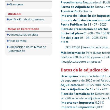
Procedimiento
Negociado sin Publ
Mi empresa
Forma de Adjudicación
Único Crite
Tramitación
Ordinaria
Utilidades
Importe de licitación sin impuest
Verificación de documentos
Importe de licitación con impues
Fecha Publicación
31 - 07 - 2025
Plazo de presentación de ofertas
Mesas de Contratación
Inicio del plazo
01 - 08 - 2025 00:0
Convocatorias de Mesa
Fin del plazo
05 - 08 - 2025 23:59
Actas de Mesa
C.P.V.
Composición de las Mesas de
[ 92312000 ]
Servicios artísticos.
Contratación
Más información
Para dudas técnic
teléfono 928 86 23 00 y pasar a Cul
it.es/plyca/soporte-empresas/
Datos de la adjudicación
Descripción
Servicio artístico del 
de septiembre de 2025 en el Palaci
Adjudicatario
(B13812730)REISLAS
Fecha Adjudicación
18 - 08 - 2025
Plazo de Formalización
Dentro de 
la notificación de la adjudicación a l
Importe con impuestos
0,01 €
Importe sin impuestos
0,01 €