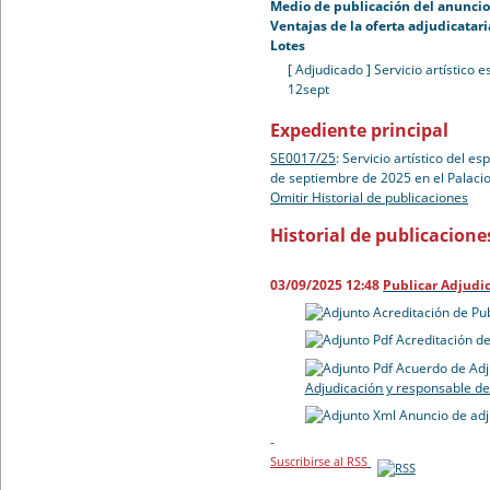
Medio de publicación del anuncio 
Ventajas de la oferta adjudicatari
Lotes
[ Adjudicado ]
Servicio artístico 
12sept
Expediente principal
SE0017/25
:
Servicio artístico del es
de septiembre de 2025 en el Palaci
Omitir Historial de publicaciones
Historial de publicacione
03/09/2025 12:48
Publicar Adjudi
Acreditación de Pu
Acreditación de
Acuerdo de Adj
Adjudicación y responsable de
Anuncio de adj
-
Suscribirse al RSS