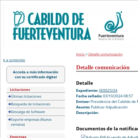
Portal de licitación
Inicio
>
Detalle comunicación
Ir a contenido
Detalle comunicación
Acceda a más información
con su certificado digital
Detalle
Licitaciones
Expediente:
SE0025/24
Fecha sellado:
03/10/2024 08:57
Últimas licitaciones
Emisor:
Presidencia del Cabildo de
Búsqueda de licitaciones
Asunto:
Publicar Adjudicación
Descarga de Software
Descripción:
Soporte empresas (Nueva
ventana)
Documentos de la notifica
Empresas
Acuerdo de Adjudi