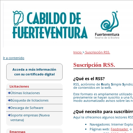
Portal de licitación
Inicio
>
Suscripción RSS.
Ir a contenido
Suscripción RSS.
Acceda a más información
con su certificado digital
¿Qué es el RSS?
RSS, acrónimo de
R
eally
S
imple
S
yndic
Licitaciones
de contenidos en la web.
Últimas licitaciones
Este formato es ampliamente utilizad
previamente se hayan suscrito a una f
Búsqueda de licitaciones
modo automatizado avisos sobre las nu
Descarga de Software
¿Qué necesito para suscribi
Soporte empresas (Nueva
Aquí te ofrecemos algunos lectores RSS
ventana)
Navegadores:
Interner Explo
Páginas web:
Feedreader
, o
Empresas