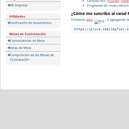
Lectores RSS:
RSSOwl
,
Feed
Mi empresa
Programas de correo electró
¿Cómo me suscribo al canal 
Utilidades
Pulsando
aquí
, o agregando la
Verificación de documentos
https://plyca.cabildofuer.e
Mesas de Contratación
Convocatorias de Mesa
Actas de Mesa
Composición de las Mesas de
Contratación