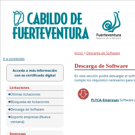
Portal de licitación
Inicio
>
Descarga de Software
Ir a contenido
Descarga de Software
Acceda a más información
con su certificado digital
En esta sección podrá descargar el so
cumple los requisitos necesarios para l
Licitaciones
Últimas licitaciones
PLYCA-Empresas
Software 
Búsqueda de licitaciones
Descarga de Software
Soporte empresas (Nueva
ventana)
Empresas