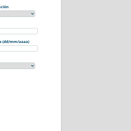
ación
sta (dd/mm/aaaa)