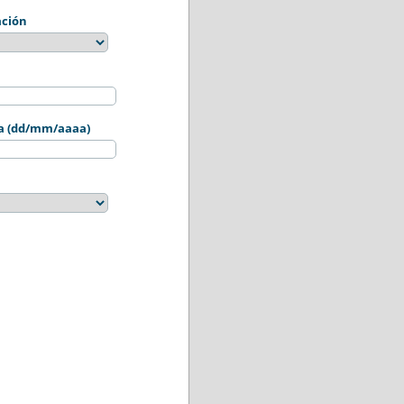
ación
sta (dd/mm/aaaa)