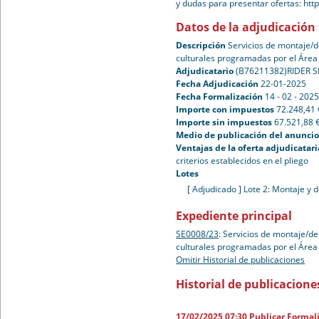
y dudas para presentar ofertas: htt
Datos de la adjudicación
Descripción
Servicios de montaje/d
culturales programadas por el Área 
Adjudicatario
(B76211382)RIDER S
Fecha Adjudicación
22-01-2025
Fecha Formalización
14 - 02 - 202
Importe con impuestos
72.248,41 
Importe sin impuestos
67.521,88 
Medio de publicación del anuncio 
Ventajas de la oferta adjudicatari
criterios establecidos en el pliego
Lotes
[ Adjudicado ]
Lote 2: Montaje y 
Expediente principal
SE0008/23
:
Servicios de montaje/de
culturales programadas por el Área 
Omitir Historial de publicaciones
Historial de publicacione
17/02/2025 07:30
Publicar Formal