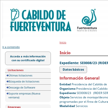
Portal de licitación
Inicio
Ir a contenido
Inicio
Acceda a más información
con su certificado digital
Expediente: SE0008/23 (RIDE
Datos básicos
Licitaciones
Últimas licitaciones
Información General
Búsqueda de licitaciones
Entidad
Presidencia del Cabildo de
Descarga de Software
Organismo
Presidencia del Cabildo
Expediente
SE0008/23 (RIDER SER
Soporte empresas (Nueva
Objeto
Servicios de montaje/desmon
ventana)
programadas por el Área de Cultura
Modalidad
Servicios
Empresas