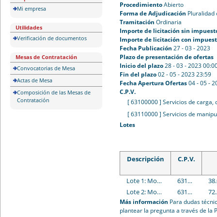
Procedimiento
Abierto
Mi empresa
Forma de Adjudicación
Pluralidad 
Tramitación
Ordinaria
Utilidades
Importe de licitación sin impuest
Verificación de documentos
Importe de licitación con impues
Fecha Publicación
27 - 03 - 2023
Plazo de presentación de ofertas
Mesas de Contratación
Inicio del plazo
28 - 03 - 2023 00:0
Convocatorias de Mesa
Fin del plazo
02 - 05 - 2023 23:59
Actas de Mesa
Fecha Apertura Ofertas
04 - 05 - 
C.P.V.
Composición de las Mesas de
Contratación
[ 63100000 ]
Servicios de carga,
[ 63110000 ]
Servicios de manipul
Lotes
Descripción
C.P.V.
Lote 1: Montaje desmontaje exposiciones, manipulación colecciones y organización del depósito de arte
63100000 : Servicios de carga, descarga y almacenamiento.
38
Lote 2: Montaje y desmontaje de eventos y/o actividades
63100000 : Servicios de carga, descarga y almacenamiento.
72
Más información
Para dudas técnic
plantear la pregunta a través de la 