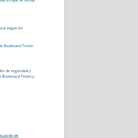
quel en que se reciba
osa según los
ado Boulevard Timón
dor de seguridad y
e Boulevard Timón y
Acuerdo de