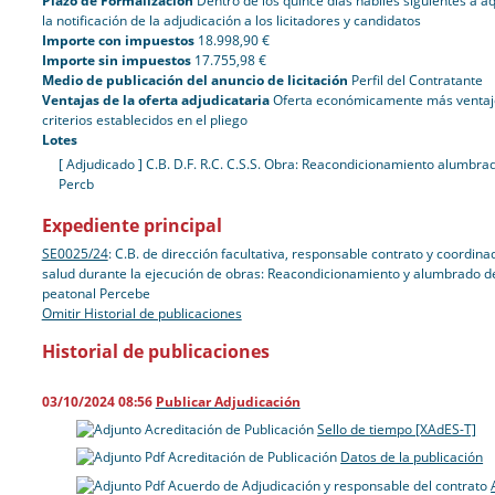
Plazo de Formalización
Dentro de los quince días hábiles siguientes a a
la notificación de la adjudicación a los licitadores y candidatos
Importe con impuestos
18.998,90 €
Importe sin impuestos
17.755,98 €
Medio de publicación del anuncio de licitación
Perfil del Contratante
Ventajas de la oferta adjudicataria
Oferta económicamente más ventaj
criterios establecidos en el pliego
Lotes
[ Adjudicado ]
C.B. D.F. R.C. C.S.S. Obra: Reacondicionamiento alumbr
Percb
Expediente principal
SE0025/24
:
C.B. de dirección facultativa, responsable contrato y coordina
salud durante la ejecución de obras: Reacondicionamiento y alumbrado d
peatonal Percebe
Omitir Historial de publicaciones
Historial de publicaciones
03/10/2024 08:56
Publicar Adjudicación
Acreditación de Publicación
Sello de tiempo [XAdES-T]
Acreditación de Publicación
Datos de la publicación
Acuerdo de Adjudicación y responsable del contrato