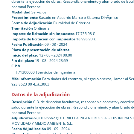
durante la ejecución de obras: Reacondicionamiento y alumbrado de Bou
peatonal Percebe
Modalidad
Servicios
Procedimiento
Basado en Acuerdo Marco o Sistema DinÃ¡mico
Forma de Adjudicación
Pluralidad de Criterios
Tramitación
Ordinaria
Importe de licitación sin impuestos
17.755,98 €
Importe de licitación con impuestos
18.998,90 €
Fecha Publicación
09 - 08 - 2024
Plazo de presentación de ofertas
Inicio del plazo
12 - 08 - 2024 00:00
Fin del plazo
19 - 08 - 2024 23:59
C.P.V.
[ 71300000 ]
Servicios de ingeniería.
Más información
Para dudas del contrato, pliegos o anexos, llamar al Ser
928 8623 00 -Ext.:3063
Datos de la adjudicación
Descripción
C.B. de dirección facultativa, responsable contrato y coordi
salud durante la ejecución de obras: Reacondicionamiento y alumbrado d
peatonal Percebe
Adjudicatario
(U10955623)UTE. VIELCA INGENIEROS S.A. - CPS INFRAE
MOVILIDAD Y MEDIO AMBIENTE, S.L.
Fecha Adjudicación
09 - 09 - 2024