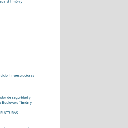
levard Timón y
vicio Infraestructuras
nador de seguridad y
e Boulevard Timón y
STRUCTURAS