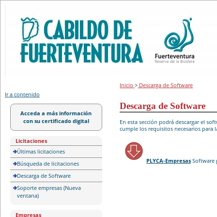
Portal de licitación
Inicio
>
Descarga de Software
Ir a contenido
Descarga de Software
Acceda a más información
con su certificado digital
En esta sección podrá descargar el so
cumple los requisitos necesarios para l
Licitaciones
Últimas licitaciones
PLYCA-Empresas
Software 
Búsqueda de licitaciones
Descarga de Software
Soporte empresas (Nueva
ventana)
Empresas