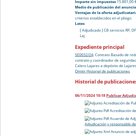
Importe sin impuestos
15.801,00 
Medio de publicación del anuncio 
Ventajas de la oferta adjudicatari
criterios establecidos en el pliego
Lotes
[ Adjudicado ]
CB servicios RP, D
Laj
Expediente principal
SE0032/24
:
Contrato Basado de reda
contrato y coordinador de seguridad
Calero Lajares a depósito de Lajare
Omitir Historial de publicaciones
Historial de publicacione
06/11/2024 10:18
Publicar Adjudi
Acreditación de Pu
Acreditación de
Acuerdo de Adj
Adjudicación y responsable de
Anuncio de adj