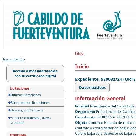
Portal de licitación
Inicio
Ir a contenido
Inicio
Acceda a más información
con su certificado digital
Expediente: SE0032/24 (OR
Datos básicos
Licitaciones
Últimas licitaciones
Información General
Búsqueda de licitaciones
Entidad
Presidencia del Cabildo de
Descarga de Software
Organismo
Presidencia del Cabildo
Expediente
SE0032/24 (ORTEGA 
Soporte empresas (Nueva
Objeto
Contrato Basado de redacció
ventana)
contrato y coordinador de seguridad
Calero Lajares a depósito de Lajare
Empresas