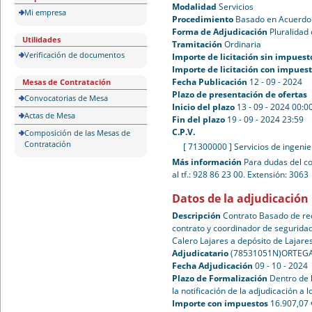
Modalidad
Servicios
Mi empresa
Procedimiento
Basado en Acuerdo
Forma de Adjudicación
Pluralidad 
Utilidades
Tramitación
Ordinaria
Verificación de documentos
Importe de licitación sin impuest
Importe de licitación con impues
Fecha Publicación
12 - 09 - 2024
Mesas de Contratación
Plazo de presentación de ofertas
Convocatorias de Mesa
Inicio del plazo
13 - 09 - 2024 00:0
Actas de Mesa
Fin del plazo
19 - 09 - 2024 23:59
C.P.V.
Composición de las Mesas de
Contratación
[ 71300000 ]
Servicios de ingenie
Más información
Para dudas del co
al tf.: 928 86 23 00. Extensión: 3063
Datos de la adjudicación
Descripción
Contrato Basado de red
contrato y coordinador de seguridad
Calero Lajares a depósito de Lajare
Adjudicatario
(78531051N)ORTEG
Fecha Adjudicación
09 - 10 - 2024
Plazo de Formalización
Dentro de 
la notificación de la adjudicación a l
Importe con impuestos
16.907,07 