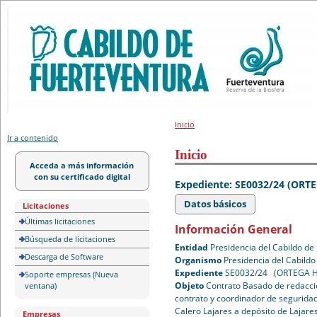
Portal de licitación
Inicio
Ir a contenido
Inicio
Acceda a más información
con su certificado digital
Expediente: SE0032/24 (OR
Datos básicos
Licitaciones
Últimas licitaciones
Información General
Búsqueda de licitaciones
Entidad
Presidencia del Cabildo de
Descarga de Software
Organismo
Presidencia del Cabildo
Expediente
SE0032/24 (ORTEGA 
Soporte empresas (Nueva
Objeto
Contrato Basado de redacció
ventana)
contrato y coordinador de seguridad
Calero Lajares a depósito de Lajare
Empresas