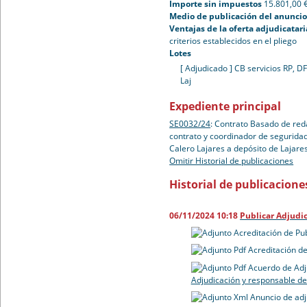
Importe sin impuestos
15.801,00 
Medio de publicación del anuncio 
Ventajas de la oferta adjudicatari
criterios establecidos en el pliego
Lotes
[ Adjudicado ]
CB servicios RP, D
Laj
Expediente principal
SE0032/24
:
Contrato Basado de reda
contrato y coordinador de seguridad
Calero Lajares a depósito de Lajare
Omitir Historial de publicaciones
Historial de publicacione
06/11/2024 10:18
Publicar Adjudi
Acreditación de Pu
Acreditación de
Acuerdo de Adj
Adjudicación y responsable de
Anuncio de adj