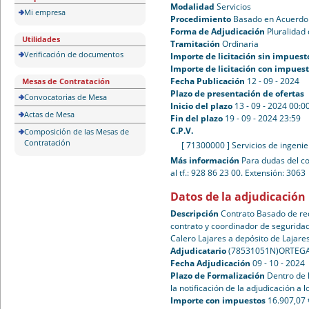
Modalidad
Servicios
Mi empresa
Procedimiento
Basado en Acuerdo
Forma de Adjudicación
Pluralidad 
Utilidades
Tramitación
Ordinaria
Verificación de documentos
Importe de licitación sin impuest
Importe de licitación con impues
Fecha Publicación
12 - 09 - 2024
Mesas de Contratación
Plazo de presentación de ofertas
Convocatorias de Mesa
Inicio del plazo
13 - 09 - 2024 00:0
Actas de Mesa
Fin del plazo
19 - 09 - 2024 23:59
C.P.V.
Composición de las Mesas de
Contratación
[ 71300000 ]
Servicios de ingenie
Más información
Para dudas del co
al tf.: 928 86 23 00. Extensión: 3063
Datos de la adjudicación
Descripción
Contrato Basado de red
contrato y coordinador de seguridad
Calero Lajares a depósito de Lajare
Adjudicatario
(78531051N)ORTEG
Fecha Adjudicación
09 - 10 - 2024
Plazo de Formalización
Dentro de 
la notificación de la adjudicación a l
Importe con impuestos
16.907,07 