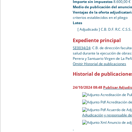
Importe sin impuestos
8.600,00 €
Medio de publicación del anuncio 
Ventajas de la oferta adjudicatari
criterios establecidos en el pliego
Lotes
[ Adjudicado ]
C.B. D.F. R.C. C.S.
Expediente principal
SE0034/24
:
C.B. de dirección facult
salud durante la ejecución de obras
Perera y Santuario Virgen de La Pe
Omitir Historial de publicaciones
Historial de publicacione
24/10/2024 08:48
Publicar Adjudi
Acreditación de Pu
Acreditación de
Acuerdo de Adj
Adjudicación y responsable de
Anuncio de adj
-