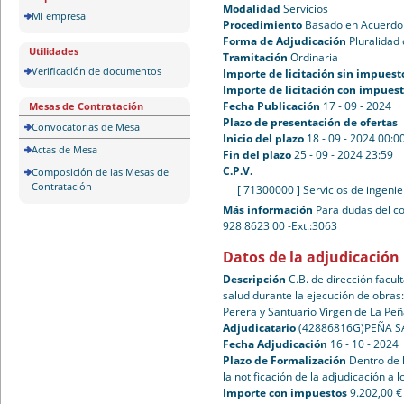
Modalidad
Servicios
Mi empresa
Procedimiento
Basado en Acuerdo
Forma de Adjudicación
Pluralidad 
Utilidades
Tramitación
Ordinaria
Verificación de documentos
Importe de licitación sin impuest
Importe de licitación con impues
Fecha Publicación
17 - 09 - 2024
Mesas de Contratación
Plazo de presentación de ofertas
Convocatorias de Mesa
Inicio del plazo
18 - 09 - 2024 00:0
Actas de Mesa
Fin del plazo
25 - 09 - 2024 23:59
C.P.V.
Composición de las Mesas de
Contratación
[ 71300000 ]
Servicios de ingenie
Más información
Para dudas del co
928 8623 00 -Ext.:3063
Datos de la adjudicación
Descripción
C.B. de dirección facul
salud durante la ejecución de obras
Perera y Santuario Virgen de La Pe
Adjudicatario
(42886816G)PEÑA S
Fecha Adjudicación
16 - 10 - 2024
Plazo de Formalización
Dentro de 
la notificación de la adjudicación a l
Importe con impuestos
9.202,00 €